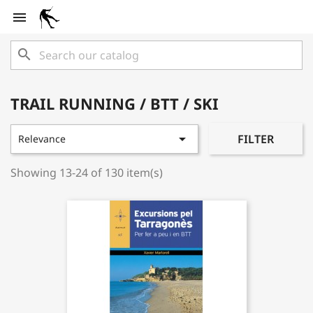

search
TRAIL RUNNING / BTT / SKI

FILTER
Relevance
Showing 13-24 of 130 item(s)