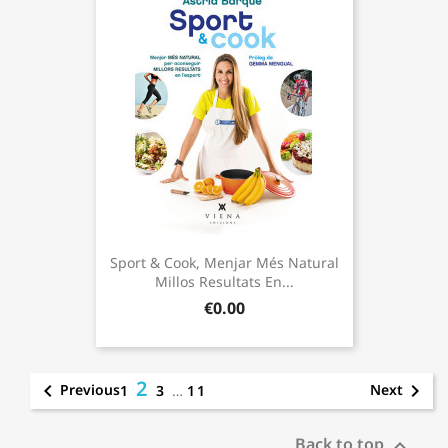
Sport & Cook, Menjar Més Natural
Millos Resultats En...
€0.00
2


Previous
Next
1
3
…
11
Back to top
